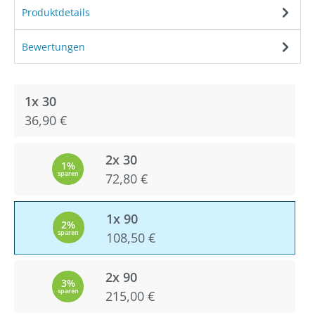
Produktdetails
Bewertungen
1x 30
36,90 €
2x 30
1%
sparen
72,80 €
1x 90
2%
sparen
108,50 €
2x 90
3%
sparen
215,00 €