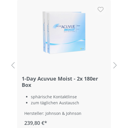
Produktgalerie überspringen
1-Day Acuvue Moist - 2x 180er
1
Box
sphärische Kontaktlinse
zum täglichen Austausch
Hersteller: Johnson & Johnson
239,80 €*