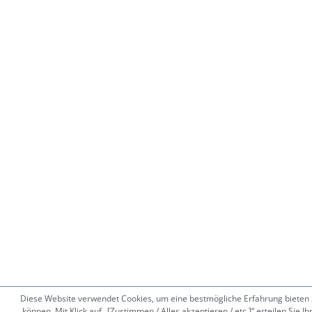
Diese Website verwendet Cookies, um eine bestmögliche Erfahrung bieten 
können. Mit Klick auf „[Zustimmen / Alles akzeptieren / etc.]“ erteilen Sie Ih