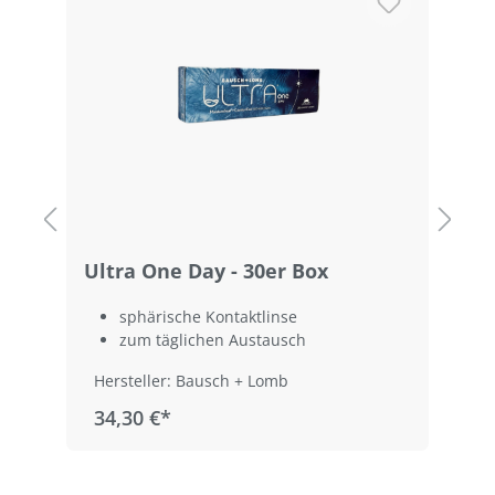
Ultra One Day - 30er Box
U
B
sphärische Kontaktlinse
zum täglichen Austausch
Hersteller: Bausch + Lomb
34,30 €*