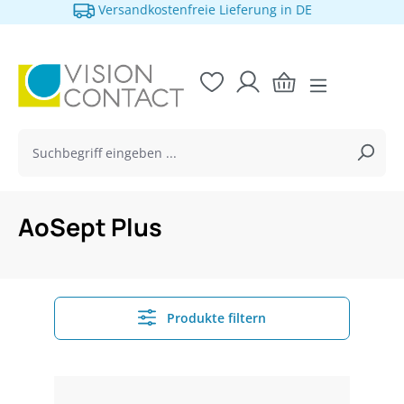
1 Monat Widerrufsrecht
alt springen
AoSept Plus
Produkte filtern