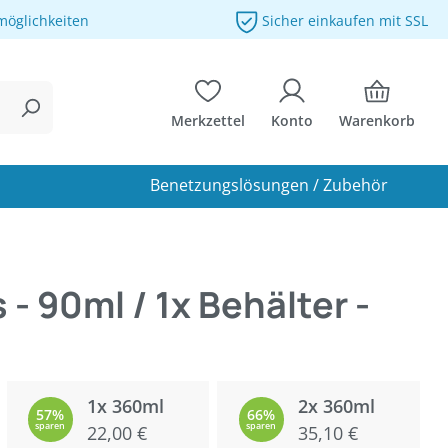
möglichkeiten
Sicher einkaufen mit SSL
Merkzettel
Konto
Warenkorb
Benetzungslösungen / Zubehör
- 90ml / 1x Behälter -
1x 360ml
2x 360ml
57%
66%
sparen
22,00 €
sparen
35,10 €