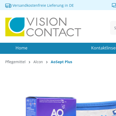
Versandkostenfreie Lieferung in DE
springen
Zur Hauptnavigation springen
Home
Kontaktlins
Pflegemittel
Alcon
AoSept Plus