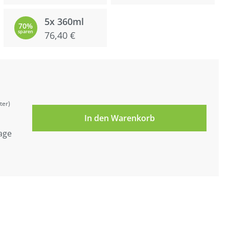
5x 360ml
70%
sparen
76,40 €
ter)
In den Warenkorb
tage