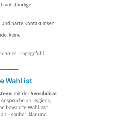
h vollständiger
l und harte Kontaktlinsen
de, keine
enehmes Tragegefühl
____
 Wahl ist
ystems
mit der
Sensibilität
te Ansprüche an Hygiene,
eine bewährte Wahl. Mit
an – sauber, klar und