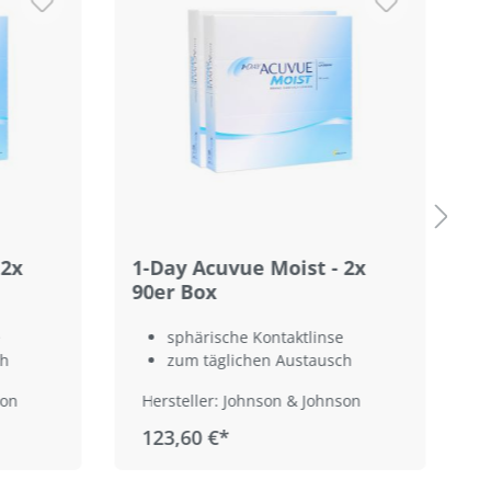
 2x
1-Day Acuvue Moist - 2x
1
90er Box
B
sphärische Kontaktlinse
ch
zum täglichen Austausch
son
Hersteller: Johnson & Johnson
123,60 €*