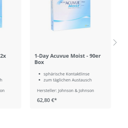
 2x
1-Day Acuvue Moist - 90er
1
Box
9
sphärische Kontaktlinse
ch
zum täglichen Austausch
son
Hersteller: Johnson & Johnson
62,80 €*