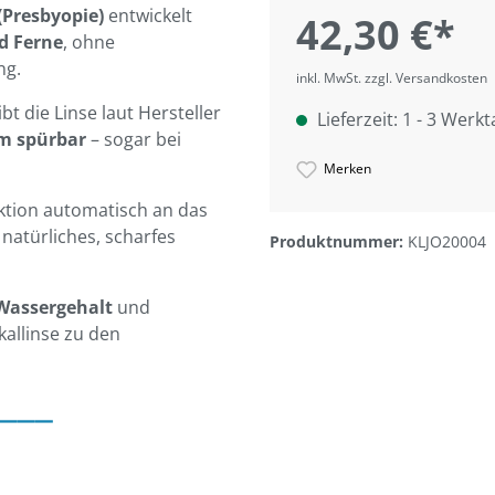
 (Presbyopie)
entwickelt
42,30 €*
nd Ferne
, ohne
ng.
inkl. MwSt. zzgl. Versandkosten
bt die Linse laut Hersteller
Lieferzeit: 1 - 3 Werk
m spürbar
– sogar bei
Merken
ktion automatisch an das
 natürliches, scharfes
Produktnummer:
KLJO20004
Wassergehalt
und
kallinse zu den
___