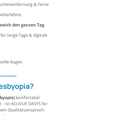
wischenentfernung & Ferne
 Seherlebnis
 weich den ganzen Tag
für lange Tage & digitale
svolle Augen
____
esbyopia?
byopie)
komfortabel
t – ist ACUVUE OASYS for
em Qualitätsanspruch.