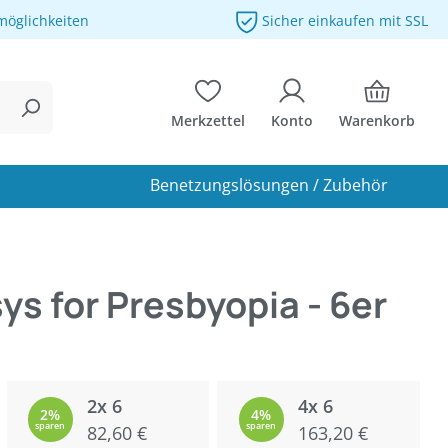
möglichkeiten
Sicher einkaufen mit SSL
Merkzettel
Konto
Warenkorb
Benetzungslösungen / Zubehör
s for Presbyopia - 6er
2x 6
4x 6
2%
4%
sparen
82,60 €
sparen
163,20 €