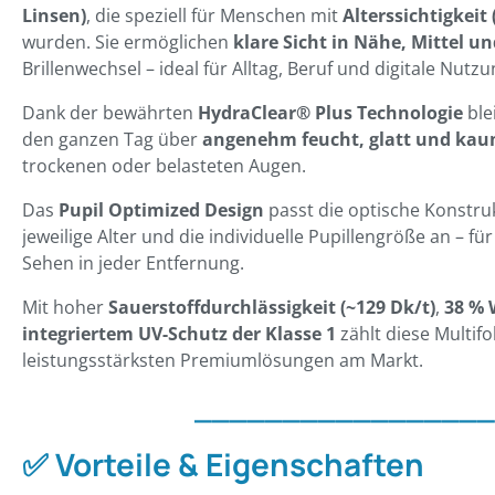
Linsen)
, die speziell für Menschen mit
Alterssichtigkeit
wurden. Sie ermöglichen
klare Sicht in Nähe, Mittel u
Brillenwechsel – ideal für Alltag, Beruf und digitale Nutzu
Dank der bewährten
HydraClear® Plus Technologie
blei
den ganzen Tag über
angenehm feucht, glatt und kau
trockenen oder belasteten Augen.
Das
Pupil Optimized Design
passt die optische Konstru
jeweilige Alter und die individuelle Pupillengröße an – für
Sehen in jeder Entfernung.
Mit hoher
Sauerstoffdurchlässigkeit (~129 Dk/t)
,
38 % 
integriertem UV-Schutz der Klasse 1
zählt diese Multifo
leistungsstärksten Premiumlösungen am Markt.
_________________
✅ Vorteile & Eigenschaften