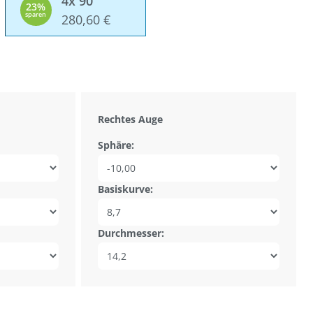
4x 90
23%
sparen
280,60 €
Rechtes Auge
Sphäre:
Basiskurve:
Durchmesser: