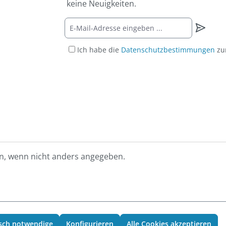
keine Neuigkeiten.
Ich habe die
Datenschutzbestimmungen
zu
, wenn nicht anders angegeben.
sch notwendige
Konfigurieren
Alle Cookies akzeptieren