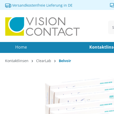
Versandkostenfreie Lieferung in DE
springen
Zur Hauptnavigation springen
Home
Kontaktlin
Kontaktlinsen
ClearLab
Belvoir