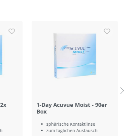
 2x
1-Day Acuvue Moist - 90er
1
Box
9
sphärische Kontaktlinse
ch
zum täglichen Austausch