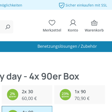
möglichkeiten
Sicher einkaufen mit SSL
Merkzettel
Konto
Warenkorb
Benetzungslösungen / Zubehör
y day - 4x 90er Box
2x 30
1x 90
2%
23%
sparen
60,00 €
sparen
70,90 €