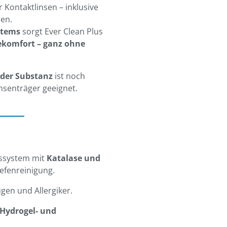
r Kontaktlinsen – inklusive
en.
stems
sorgt Ever Clean Plus
ekomfort – ganz ohne
nder Substanz
ist noch
nsenträger geeignet.
___
nssystem mit
Katalase und
iefenreinigung.
gen und Allergiker.
-Hydrogel- und