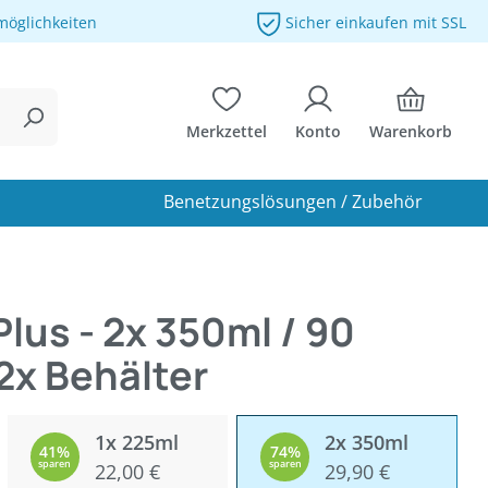
möglichkeiten
Sicher einkaufen mit SSL
Merkzettel
Konto
Warenkorb
Benetzungslösungen / Zubehör
Plus - 2x 350ml / 90
 2x Behälter
1x 225ml
2x 350ml
41%
74%
sparen
22,00 €
sparen
29,90 €