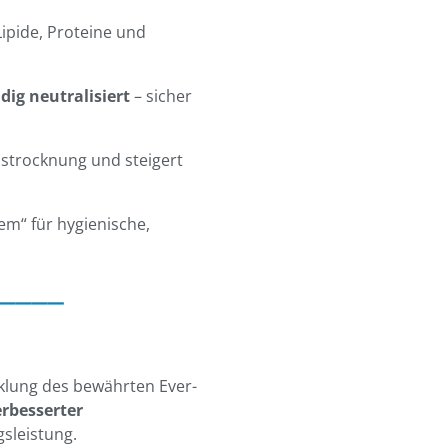
Lipide, Proteine und
dig neutralisiert
– sicher
ustrocknung und steigert
m“ für hygienische,
____
cklung des bewährten Ever-
erbesserter
sleistung.