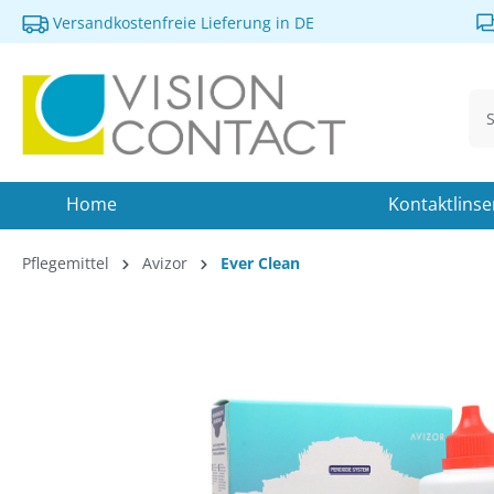
Versandkostenfreie Lieferung in DE
springen
Zur Hauptnavigation springen
Home
Kontaktlins
Pflegemittel
Avizor
Ever Clean