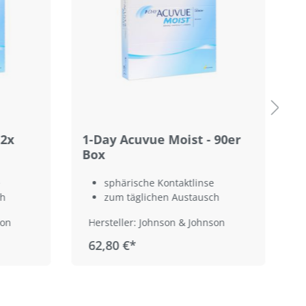
 2x
1-Day Acuvue Moist - 90er
1
Box
9
sphärische Kontaktlinse
ch
zum täglichen Austausch
son
Hersteller: Johnson & Johnson
62,80 €*