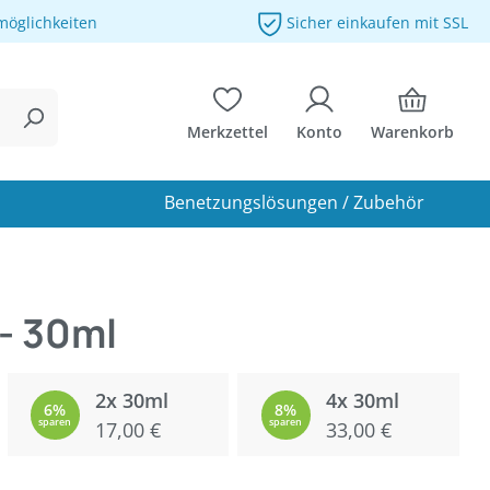
möglichkeiten
Sicher einkaufen mit SSL
Merkzettel
Konto
Warenkorb
Benetzungslösungen / Zubehör
- 30ml
2x 30ml
4x 30ml
6%
8%
sparen
17,00 €
sparen
33,00 €