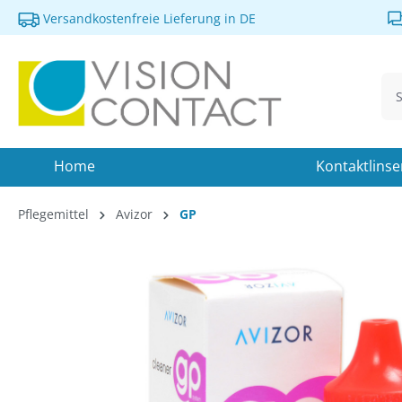
Versandkostenfreie Lieferung in DE
springen
Zur Hauptnavigation springen
Home
Kontaktlins
Pflegemittel
Avizor
GP