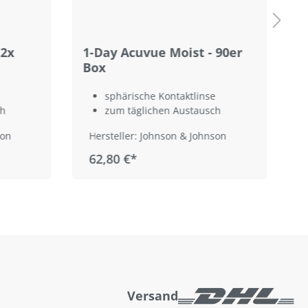
 2x
1-Day Acuvue Moist - 90er
1
Box
9
sphärische Kontaktlinse
ch
zum täglichen Austausch
son
Hersteller: Johnson & Johnson
62,80 €*
Versand