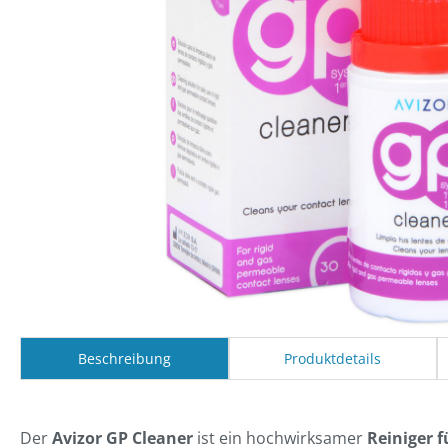
Beschreibung
Produktdetails
Der
Avizor GP Cleaner
ist ein hochwirksamer
Reiniger f