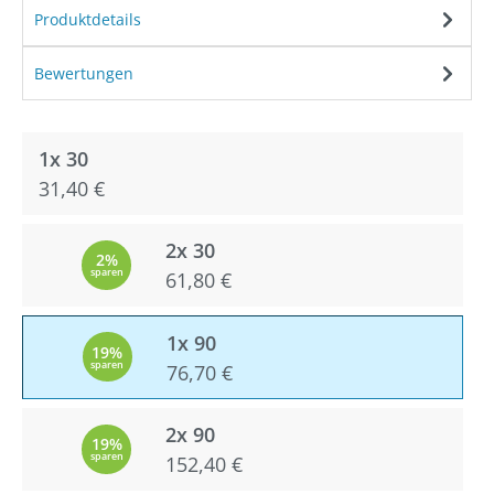
Produktdetails
Bewertungen
1x 30
31,40 €
2x 30
2%
sparen
61,80 €
1x 90
19%
sparen
76,70 €
2x 90
19%
sparen
152,40 €