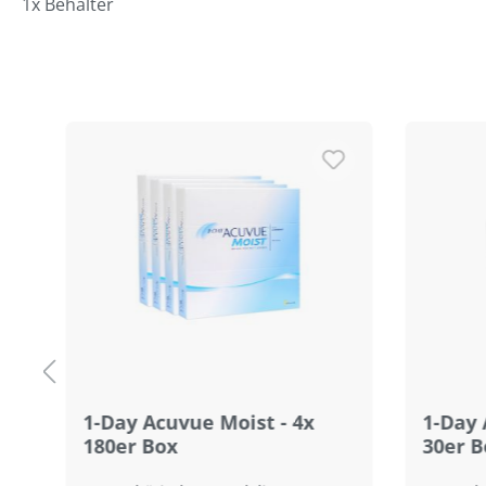
1x Behälter
Produktgalerie überspringen
1-Day Acuvue Moist - 4x
1-Day 
180er Box
30er B