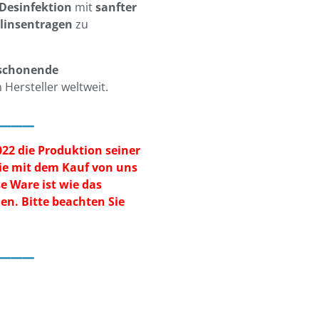
 Desinfektion
mit
sanfter
linsentragen
zu
nschonende
Hersteller weltweit.
___
022 die Produktion seiner
Sie mit dem Kauf von uns
se Ware ist wie das
n. Bitte beachten Sie
___