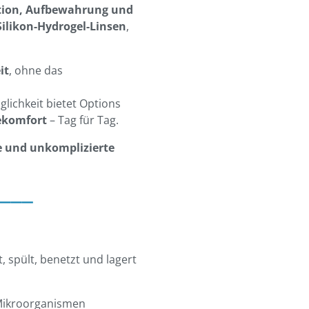
ktion, Aufbewahrung und
Silikon-Hydrogel-Linsen
,
it
, ohne das
glichkeit bietet Options
ekomfort
– Tag für Tag.
e und unkomplizierte
___
t, spült, benetzt und lagert
 Mikroorganismen