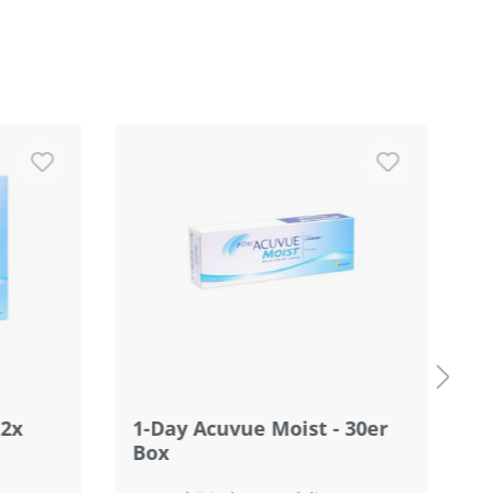
 2x
1-Day Acuvue Moist - 30er
1
Box
B