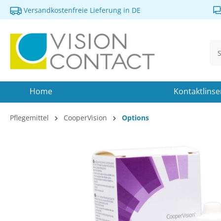
Versandkostenfreie Lieferung in DE
springen
Zur Hauptnavigation springen
Home
Kontaktlins
Pflegemittel
CooperVision
Options