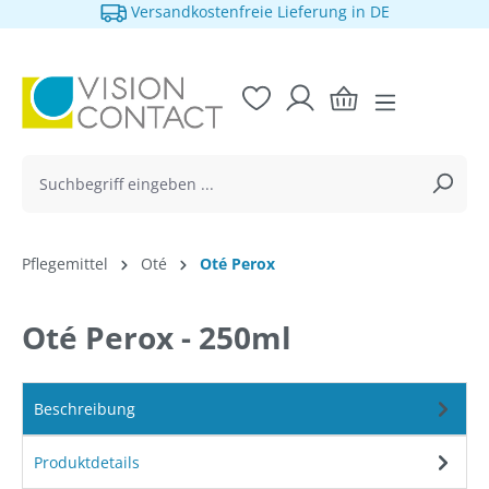
Versandkostenfreie Lieferung in DE
alt springen
Pflegemittel
Oté
Oté Perox
Oté Perox - 250ml
Beschreibung
Produktdetails