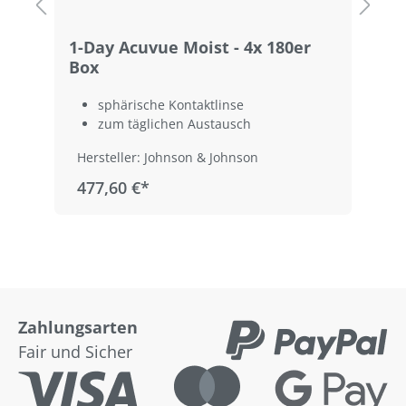
1-Day Acuvue Moist - 4x 180er
1
Box
sphärische Kontaktlinse
zum täglichen Austausch
Hersteller: Johnson & Johnson
477,60 €*
Zahlungsarten
Fair und Sicher