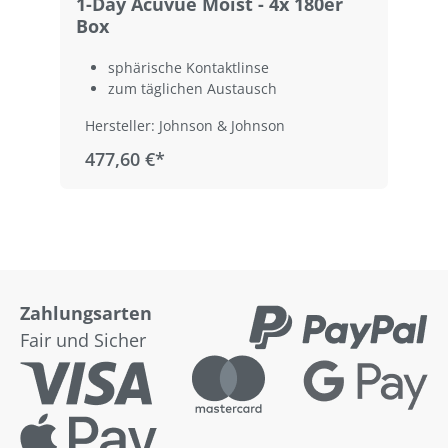
1-Day Acuvue Moist - 4x 180er
1
Box
sphärische Kontaktlinse
zum täglichen Austausch
Hersteller: Johnson & Johnson
477,60 €*
Zahlungsarten
Fair und Sicher