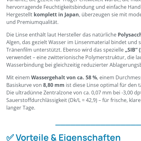
hervorragende Feuchtigkeitsbindung und einfache Han
Hergestellt
komplett in Japan
, überzeugen sie mit mod
und Premiumqualität.
Die Linse enthält laut Hersteller das natürliche
Polysacch
Algen, das gezielt Wasser im Linsenmaterial bindet und s
Tränenfilm unterstützt. Ebenso wird das spezielle
„SIB“ 
verwendet – eine zwitterionische Polymerstruktur, die la
Wasserbindung bei gleichzeitig reduzierter Ablagerungs
Mit einem
Wassergehalt von ca. 58 %
, einem Durchmes
Basiskurve von
8,80 mm
ist diese Linse optimal für den 
Die ultradünne Zentralzone von ca. 0,07 mm bei -3,00 dp
Sauerstoffdurchlässigkeit (Dk/L ≈ 42,9) – für frische, kl
langer Tage.
_________________
✅ Vorteile & Eigenschaften