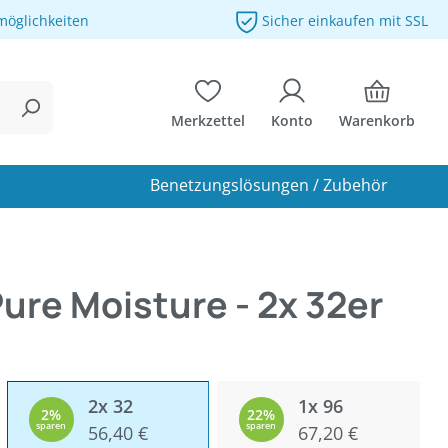
möglichkeiten
Sicher einkaufen mit SSL
Merkzettel
Konto
Warenkorb
Benetzungslösungen / Zubehör
ure Moisture - 2x 32er
2x 32
1x 96
2%
22%
sparen
56,40 €
sparen
67,20 €