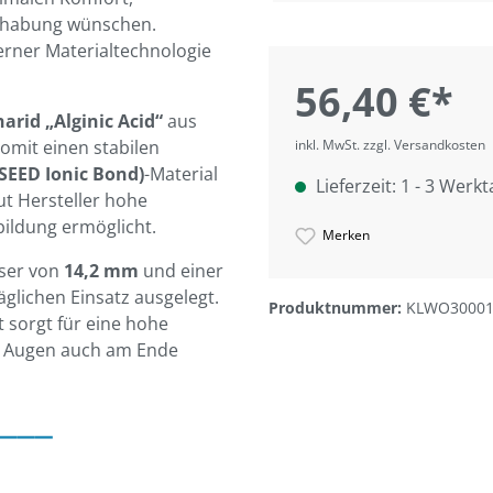
dhabung wünschen.
erner Materialtechnologie
56,40 €*
arid „Alginic Acid“
aus
omit einen stabilen
inkl. MwSt. zzgl. Versandkosten
(SEED Ionic Bond)
-Material
Lieferzeit: 1 - 3 Werk
ut Hersteller hohe
bildung ermöglicht.
Merken
ser von
14,2 mm
und einer
täglichen Einsatz ausgelegt.
Produktnummer:
KLWO30001
t sorgt für eine hohe
are Augen auch am Ende
___