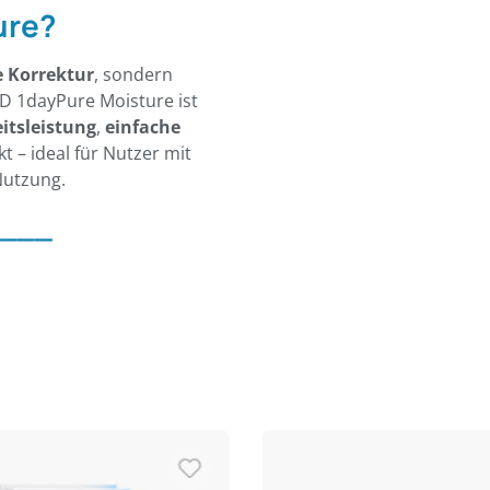
ure?
e Korrektur
, sondern
ED 1dayPure Moisture ist
itsleistung
,
einfache
 – ideal für Nutzer mit
Nutzung.
___