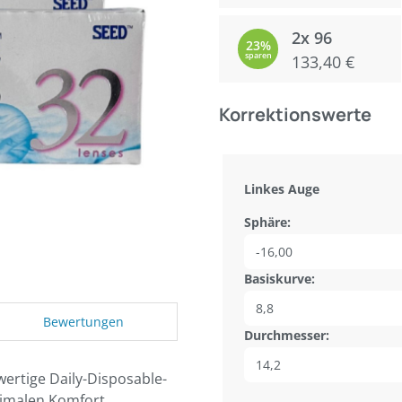
2x 96
23%
sparen
133,40 €
Korrektionswerte
Linkes Auge
Sphäre:
Basiskurve:
Bewertungen
Durchmesser:
ertige Daily-Disposable-
aximalen Komfort,