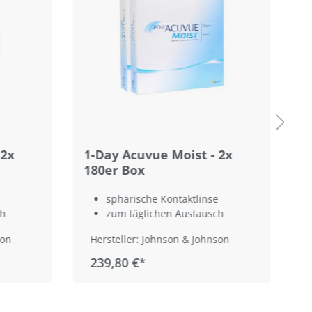
 2x
1-Day Acuvue Moist - 2x
1
180er Box
B
sphärische Kontaktlinse
ch
zum täglichen Austausch
son
Hersteller: Johnson & Johnson
239,80 €*